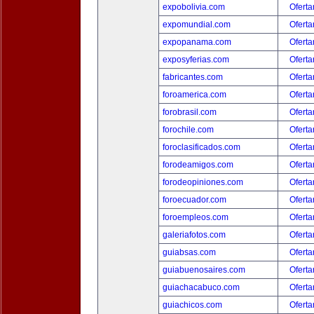
expobolivia.com
Oferta
expomundial.com
Oferta
expopanama.com
Oferta
exposyferias.com
Oferta
fabricantes.com
Oferta
foroamerica.com
Oferta
forobrasil.com
Oferta
forochile.com
Oferta
foroclasificados.com
Oferta
forodeamigos.com
Oferta
forodeopiniones.com
Oferta
foroecuador.com
Oferta
foroempleos.com
Oferta
galeriafotos.com
Oferta
guiabsas.com
Oferta
guiabuenosaires.com
Oferta
guiachacabuco.com
Oferta
guiachicos.com
Oferta