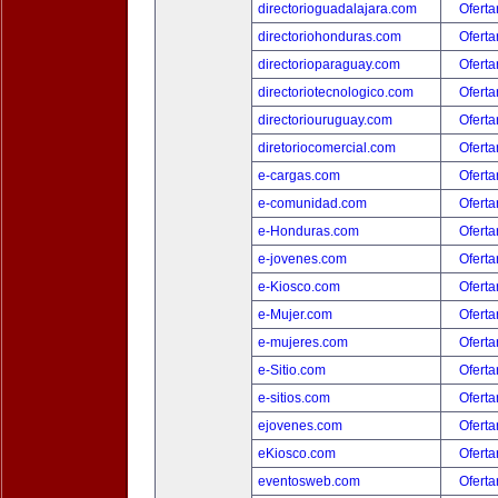
directorioguadalajara.com
Oferta
directoriohonduras.com
Oferta
directorioparaguay.com
Oferta
directoriotecnologico.com
Oferta
directoriouruguay.com
Oferta
diretoriocomercial.com
Oferta
e-cargas.com
Oferta
e-comunidad.com
Oferta
e-Honduras.com
Oferta
e-jovenes.com
Oferta
e-Kiosco.com
Oferta
e-Mujer.com
Oferta
e-mujeres.com
Oferta
e-Sitio.com
Oferta
e-sitios.com
Oferta
ejovenes.com
Oferta
eKiosco.com
Oferta
eventosweb.com
Oferta