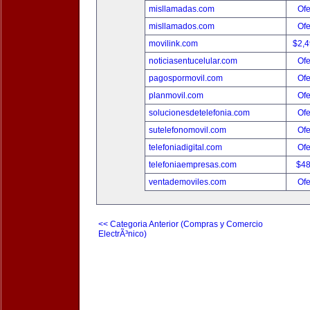
misllamadas.com
Ofe
misllamados.com
Ofe
movilink.com
$2,
noticiasentucelular.com
Ofe
pagospormovil.com
Ofe
planmovil.com
Ofe
solucionesdetelefonia.com
Ofe
sutelefonomovil.com
Ofe
telefoniadigital.com
Ofe
telefoniaempresas.com
$4
ventademoviles.com
Ofe
<< Categoria Anterior (Compras y Comercio
ElectrÃ³nico)