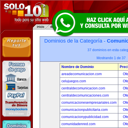
Dominios de la Categoría -
Comunica
37 dominios en esta categ
Mostrando 1 de 37
Nombre de Dominio
Prec
areadecomunicacion.com
Ofe
celujuegos.com
Ofe
centraldecomunicacion.com
Ofe
centraldecomunicaciones.com
Ofe
comunicacionesempresariales.com
Ofe
comunicacionpublicitaria.com
Ofe
comunicacionypublicidad.com
Ofe
comunidadenred.com
Ofe