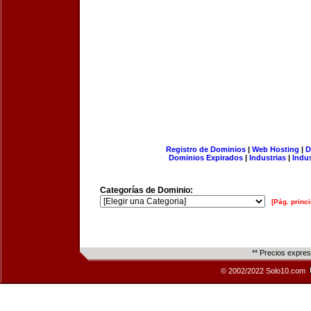
Registro de Dominios
|
Web Hosting
|
D
Dominios Expirados
|
Industrias
|
Indu
Categorías de Dominio:
[Pág. princi
** Precios expre
© 2002/2022 Solo10.com