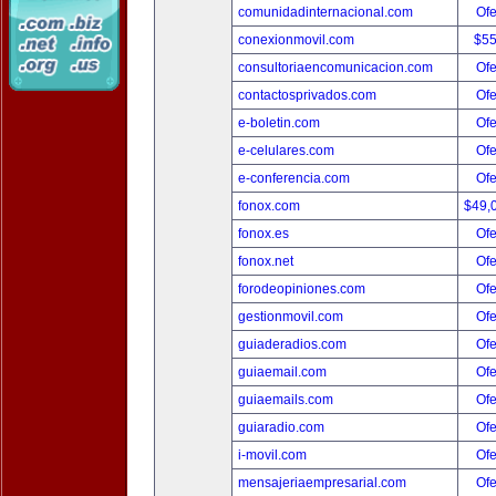
comunidadinternacional.com
Ofe
conexionmovil.com
$5
consultoriaencomunicacion.com
Ofe
contactosprivados.com
Ofe
e-boletin.com
Ofe
e-celulares.com
Ofe
e-conferencia.com
Ofe
fonox.com
$49,
fonox.es
Ofe
fonox.net
Ofe
forodeopiniones.com
Ofe
gestionmovil.com
Ofe
guiaderadios.com
Ofe
guiaemail.com
Ofe
guiaemails.com
Ofe
guiaradio.com
Ofe
i-movil.com
Ofe
mensajeriaempresarial.com
Ofe