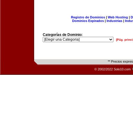
Registro de Dominios
|
Web Hosting
|
D
Dominios Expirados
|
Industrias
|
Indu
Categorías de Dominio:
[Pág. princi
** Precios expre
© 2002/2022 Solo10.com