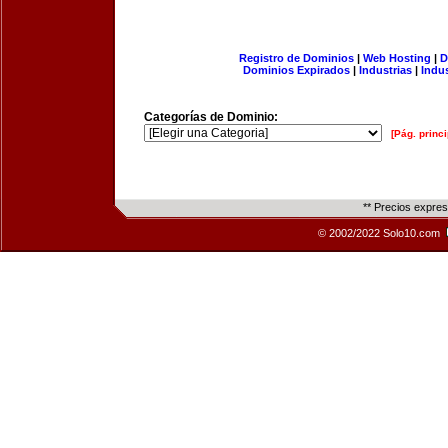
Registro de Dominios
|
Web Hosting
|
D
Dominios Expirados
|
Industrias
|
Indu
Categorías de Dominio:
[Pág. princi
** Precios expre
© 2002/2022 Solo10.com