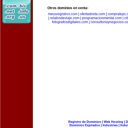
Otros dominios en venta:
meusregistros.com
|
ofertadireta.com
|
compratupc.
|
relatosdeviaje.com
|
programacionmental.com
|
ci
fotografosdigitales.com
|
consultoriaynegocios.c
Registro de Dominios
|
Web Hosting
|
D
Dominios Expirados
|
Industrias
|
Indu