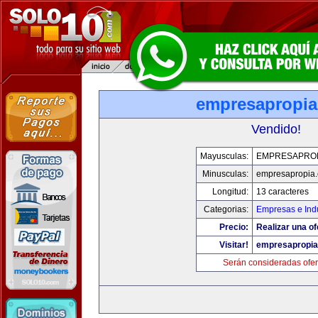
empresapropi
Vendido!
Mayusculas:
EMPRESAPRO
Minusculas:
empresapropia
Longitud:
13 caracteres
Categorias:
Empresas e Indu
Precio:
Realizar una of
Visitar!
empresapropi
Serán consideradas ofer