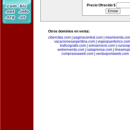
Precio Ofrecido $
Otros dominios en venta:
cibercitas.com
|
paginacentral.com
|
miamiventa.co
vacacionesargentina.com
|
viajespuertorico.co
traficogratis.com
|
soloservicio.com
|
cursosp
webenventa.com
|
salaprensa.com
|
lineamuj
comprasnaweb.com
|
ventasporlaweb.com