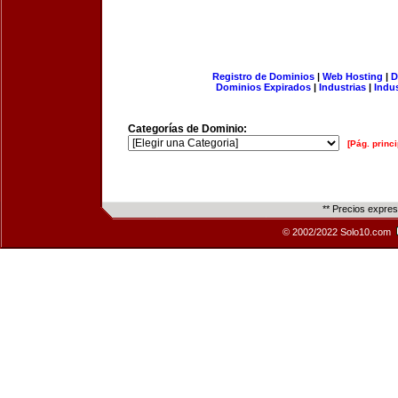
Registro de Dominios
|
Web Hosting
|
D
Dominios Expirados
|
Industrias
|
Indu
Categorías de Dominio:
[Pág. princi
** Precios expre
© 2002/2022 Solo10.com