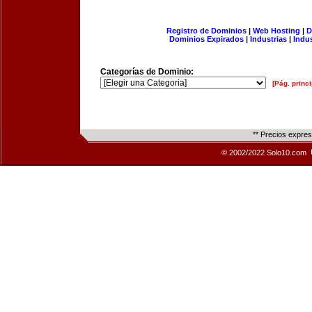
Registro de Dominios
|
Web Hosting
|
D
Dominios Expirados
|
Industrias
|
Indu
Categorías de Dominio:
[Pág. princi
** Precios expre
© 2002/2022 Solo10.com