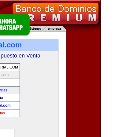
al.com
 puesto en Venta
RIAL.COM
l.com
trias
ta!
al.com
tas