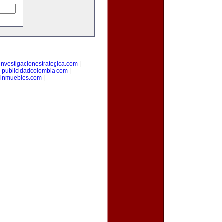
investigacionestrategica.com
|
|
publicidadcolombia.com
|
ainmuebles.com
|