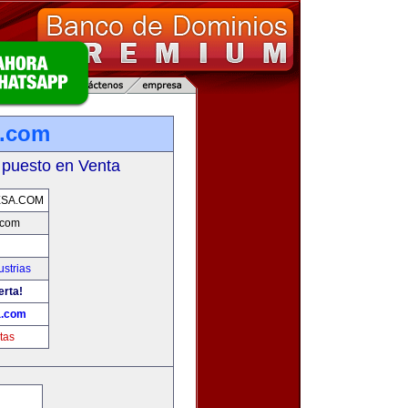
.com
 puesto en Venta
SA.COM
.com
strias
erta!
.com
tas