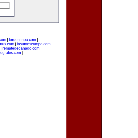
.com
|
foroenlinea.com
|
inux.com
|
insumoscampo.com
|
rematedeganado.com
|
tegrales.com
|