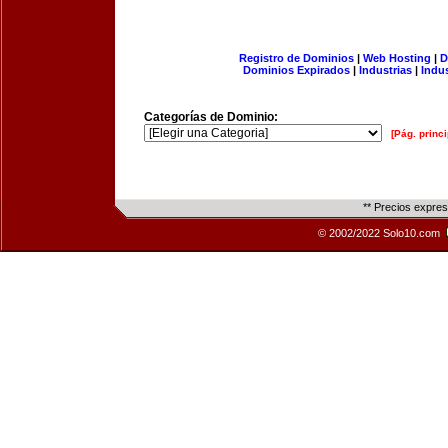
Registro de Dominios
|
Web Hosting
|
D
Dominios Expirados
|
Industrias
|
Indu
Categorías de Dominio:
[Pág. princi
** Precios expre
© 2002/2022 Solo10.com