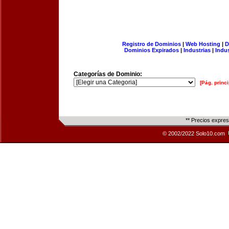
Registro de Dominios
|
Web Hosting
|
D
Dominios Expirados
|
Industrias
|
Indu
Categorías de Dominio:
[Pág. princi
** Precios expre
© 2002/2022 Solo10.com