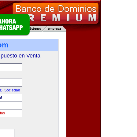
com
 puesto en Venta
M
s)
,
Sociedad
a!
tas