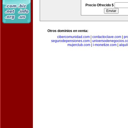
Precio Ofrecido $
Otros dominios en venta:
cibercomunidad.com
|
contactoclave.com
|
pr
segurodepensiones.com
|
universodenegocios.c
mujerclub.com
|
i-monetize.com
|
alqui