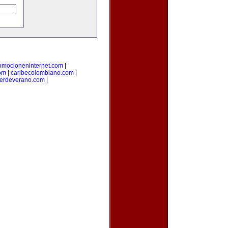
omocioneninternet.com
|
om
|
caribecolombiano.com
|
lerdeverano.com
|