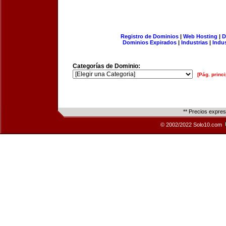
Registro de Dominios
|
Web Hosting
|
D
Dominios Expirados
|
Industrias
|
Indu
Categorías de Dominio:
[Pág. princi
** Precios expre
© 2002/2022 Solo10.com