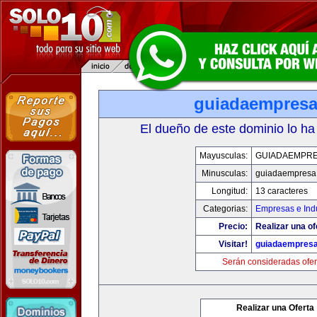
guiadaempres
El dueño de este dominio lo ha
Mayusculas:
GUIADAEMPR
Minusculas:
guiadaempresa
Longitud:
13 caracteres
Categorias:
Empresas e Indu
Precio:
Realizar una of
Visitar!
guiadaempres
Serán consideradas ofer
Realizar una Oferta