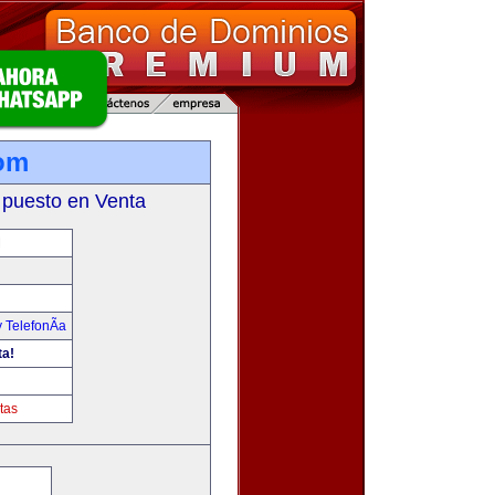
om
 puesto en Venta
M
 TelefonÃ­a
ta!
tas