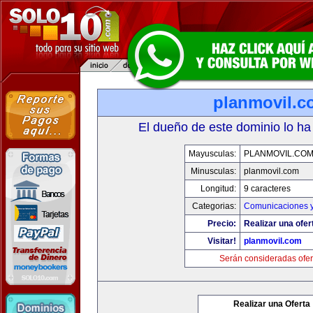
planmovil.c
El dueño de este dominio lo ha
Mayusculas:
PLANMOVIL.CO
Minusculas:
planmovil.com
Longitud:
9 caracteres
Categorias:
Comunicaciones y
Precio:
Realizar una ofer
Visitar!
planmovil.com
Serán consideradas ofer
Realizar una Oferta