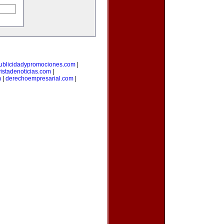
ublicidadypromociones.com
|
vistadenoticias.com
|
m
|
derechoempresarial.com
|