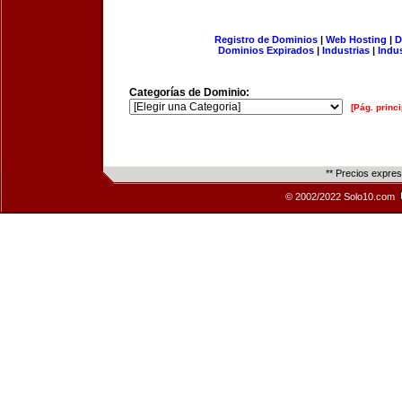
Registro de Dominios
|
Web Hosting
|
D
Dominios Expirados
|
Industrias
|
Indu
Categorías de Dominio:
[Pág. princi
** Precios expre
© 2002/2022 Solo10.com