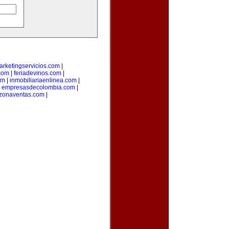
arketingservicios.com
|
.com
|
feriadevinos.com
|
om
|
inmobiliariaenlinea.com
|
|
empresasdecolombia.com
|
zonaventas.com
|