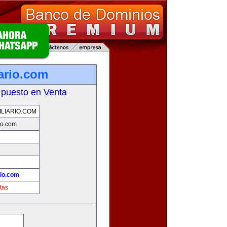
ario.com
 puesto en Venta
LIARIO.COM
io.com
!
rio.com
tas