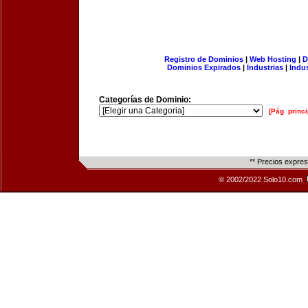
Registro de Dominios
|
Web Hosting
|
D
Dominios Expirados
|
Industrias
|
Indu
Categorías de Dominio:
[Pág. princi
** Precios expre
© 2002/2022 Solo10.com