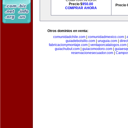
COMPRAR AHORA
Precio $
950.00
Precio 
COMPRAR AHORA
Otros dominios en venta:
comunidadchile.com
|
comunidadmexico.com
|
guiadebolsillo.com
|
uruguia.com
|
direc
fabricacionymontaje.com
|
ventaporcatalogos.com
guiachubut.com
|
guiacomodoro.com
|
guiaesq
reservacionesecuador.com
|
Campos