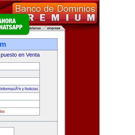
om
 puesto en Venta
,
InformaciÃ³n y Noticias
tas