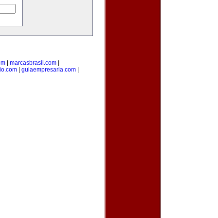
om
|
marcasbrasil.com
|
rio.com
|
guiaempresaria.com
|