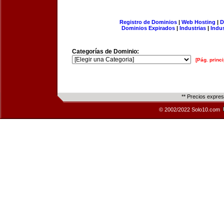
Registro de Dominios
|
Web Hosting
|
D
Dominios Expirados
|
Industrias
|
Indu
Categorías de Dominio:
[Pág. princi
** Precios expre
© 2002/2022 Solo10.com